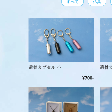
すべて
仏具
遺骨カプセル 小
遺骨
¥700-