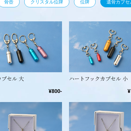
骨壺
クリスタル位牌
位牌
遺骨カプセ
カプセル 大
ハートフックカプセル 小
¥800-
¥